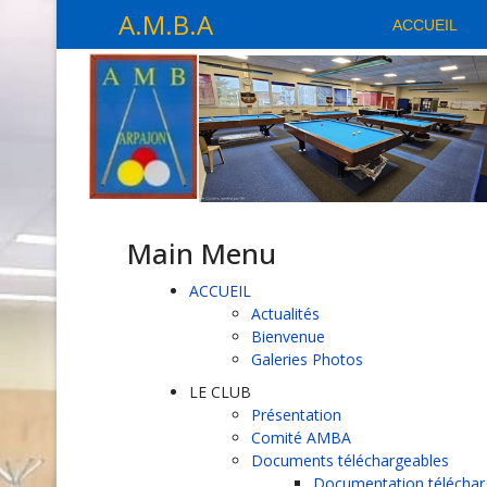
A.M.B.A
ACCUEIL
Main Menu
ACCUEIL
Actualités
Bienvenue
Galeries Photos
LE CLUB
Présentation
Comité AMBA
Documents téléchargeables
Documentation téléchar